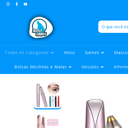
Todas As Categorias
Início
Games
Mascu
Bolsas Mochilas e Malas
Veiculos
Inform