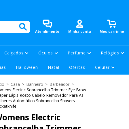
0
Atendimento
Minha conta
Meu carrinho
Calçados
Óculos
Perfume
Relógios
ias
Halloween
Natal
Ofertas
Celular
cio
>
Casa
>
Banheiro
>
Barbeador
>
mens Electric Sobrancelha Trimmer Eye Brow
aper Lápis Rosto Cabelo Removedor Para As
lheres Automático Sobrancelha Shavers
cketknife
omens Electric
obrancelha Trimmer