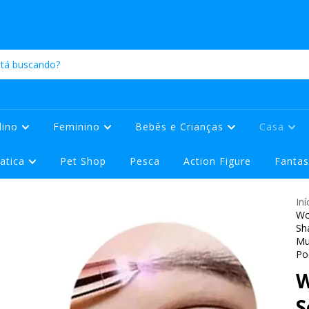
lino
Feminino
Bebês e Crianças
Casa
atica
Pet Shop
Pesca
Action Figure
Fantas
Iní
Wo
Sh
Mu
Po
W
S