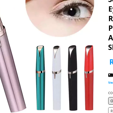
E
R
P
A
S
Ve
CO
O
R