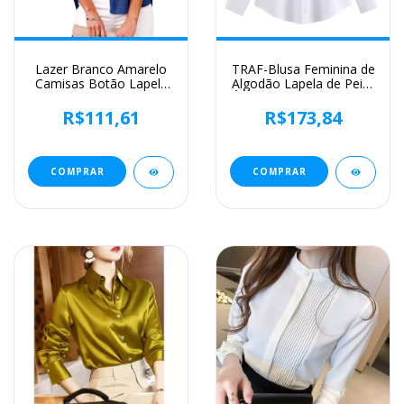
Lazer Branco Amarelo
TRAF-Blusa Feminina de
Camisas Botão Lapela
Algodão Lapela de Peito
Cardigan Top Lady
Único, Camisa Feminina,
Loose Long Sleeve
Tops de Manga
R$111,61
R$173,84
Oversized Camisa
Comprida Oxford,
Mulheres Blusas
Chique Street Clothing,
Outono Blusas Mujer
Moda Primavera
COMPRAR
COMPRAR