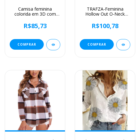
Camisa feminina
TRAFZA-Feminina
colorida em 3D com
Hollow Out O-Neck
estampa floral, tops de
manga curta com renda
manga curta, botão,
por cima, blusa casual,
R$85,73
R$100,78
gola elegante,
streetwear chique
primavera e outono,
feminino, camisa sólida
2024
da moda, 2024
COMPRAR
COMPRAR