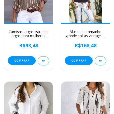
Camisas largas listradas
Blusas de tamanho
largas para mulheres,
grande soltas vintage de
blusas da moda vintage,
manga comprida
tops jovens elegantes,
feminina, camisa
R$93,48
R$168,48
casual, outono
feminina casual, roupas
femininas,
monocromáticas,
primavera, outono,
COMPRAR
COMPRAR
moda