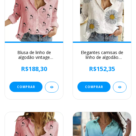
Blusa de linho de
Elegantes camisas de
algodão vintage
linho de algodão
feminina, camisa manga
mulheres casuais sólido
comprida, tops
botão blusas de lapela
R$188,30
R$152,35
femininos de qualidade,
camisas primavera
primavera e outono
verão manga longa
solta tops túnica blusas
COMPRAR
COMPRAR