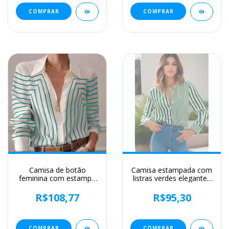
e verão, 2023
outono 2022
COMPRAR
COMPRAR
Camisa de botão
Camisa estampada com
feminina com estampa
listras verdes elegantes
de linha, blusas
feminina, blusas plus
elegantes, primavera e
size, roupas femininas,
R$108,77
R$95,30
verão, roupas femininas
blusas, primavera,
plus size, preto e
verão, moda, 2024
branco, 2024
COMPRAR
COMPRAR