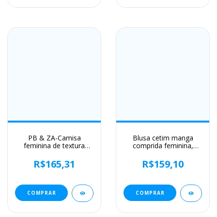
PB & ZA-Camisa
Blusa cetim manga
feminina de textura
comprida feminina,
cetim de seda, casual e
camisa de seda, tops
versátil, nova moda,
soltos, streetwear
R$165,31
R$159,10
primavera, 2022
elegante, roupas de
primavera e outono
COMPRAR
COMPRAR