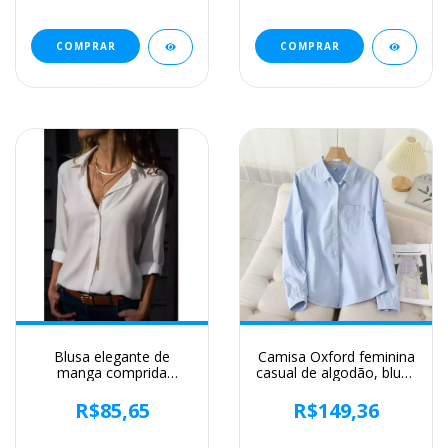
viajante, moda verão
elegante, outono, 2024
COMPRAR
COMPRAR
Blusa elegante de
Camisa Oxford feminina
manga comprida
casual de algodão, blusa
feminina, com decote
e tops para senhora,
em v sólido, camisas
camisas listradas
R$85,65
R$149,36
femininas de trabalho,
brancas e azuis, roupa
tops grandes, primavera
de boa qualidade, nova,