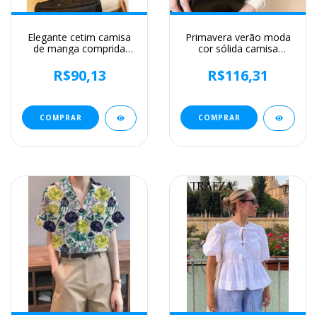
Elegante cetim camisa
Primavera verão moda
de manga comprida
cor sólida camisa
feminina, blusas de
feminina de manga
escritório, roupas
longa comutando
R$90,13
R$116,31
femininas finas, moda
irregular botão chiffon
casual, tendência,
topo feminino camisa
verão, 2024
branca das mulheres
c028
COMPRAR
COMPRAR