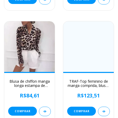
Blusa de chiffon manga
TRAF-Top feminino de
longa estampa de
manga comprida, blusas
leopardo, camisa
de botão, branca e rosa,
feminina social casual
camisa casual para o
R$84,61
R$123,51
folgada com gola virada
verão, 2024
para baixo
COMPRAR
COMPRAR