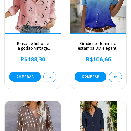
Blusa de linho de
Gradiente feminino
algodão vintage
estampa 3D elegante
feminina, camisa manga
blusas, camisa de verão,
comprida, tops
tops da moda, camisas
R$188,30
R$106,66
femininos de qualidade,
de manga curta, botão
primavera e outono
plus size, roupas
femininas
COMPRAR
COMPRAR