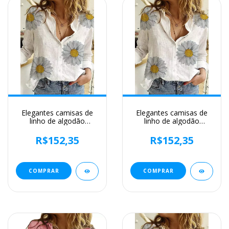
Elegantes camisas de
Elegantes camisas de
linho de algodão
linho de algodão
mulheres casuais sólido
mulheres casuais sólido
botão blusas de lapela
botão blusas de lapela
R$152,35
R$152,35
camisas primavera
camisas primavera
verão manga longa
verão manga longa
solta tops túnica blusas
solta tops túnica blusas
COMPRAR
COMPRAR