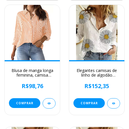
Blusa de manga longa
Elegantes camisas de
feminina, camisa
linho de algodão
listrada rosa, estampa
mulheres casuais sólido
clássica, botão, casual,
botão blusas de lapela
R$98,76
R$152,35
sem bolsos, camisa
camisas primavera
básica diária, tops de
verão manga longa
outono e inverno, 2021
solta tops túnica blusas
COMPRAR
COMPRAR