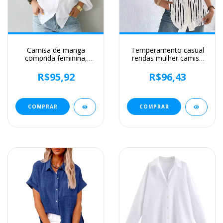
Camisa de manga
Temperamento casual
comprida feminina,
rendas mulher camisa
camisa branca OL, blusa
moda solta camisa
de gola aberta, cor
mulher elegante manga
R$95,92
R$96,43
sólida, moda senhora
curta blusa férias fim de
do escritório, novo,
semana
outono, 2022
COMPRAR
COMPRAR