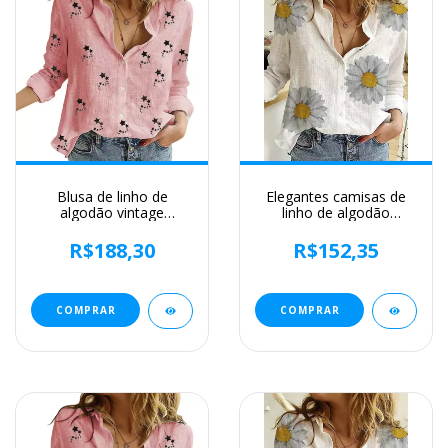
Blusa de linho de
Elegantes camisas de
algodão vintage
linho de algodão
feminina, camisa manga
mulheres casuais sólido
comprida, tops
botão blusas de lapela
R$188,30
R$152,35
femininos de qualidade,
camisas primavera
primavera e outono
verão manga longa
solta tops túnica blusas
COMPRAR
COMPRAR