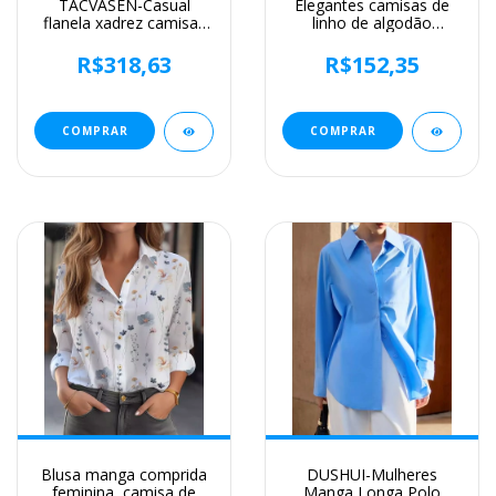
TACVASEN-Casual
Elegantes camisas de
flanela xadrez camisas
linho de algodão
para as mulheres,
mulheres casuais sólido
manga comprida, botão
botão blusas de lapela
R$318,63
R$152,35
para baixo, caminhadas
camisas primavera
ao ar livre blusa, 2
verão manga longa
bolsos no peito, soltas
solta tops túnica blusas
ajuste algodão tops
COMPRAR
COMPRAR
Blusa manga comprida
DUSHUI-Mulheres
feminina, camisa de
Manga Longa Polo