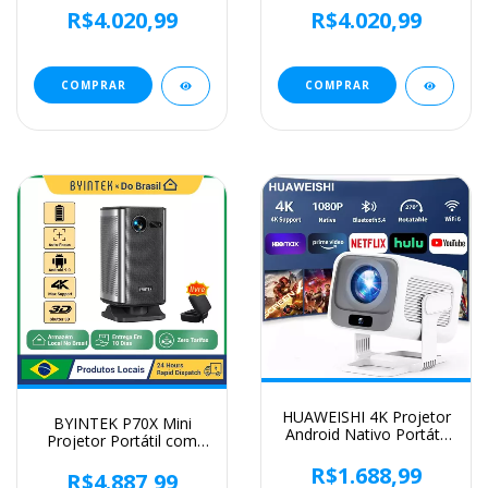
Projetor TDA7 3D
32G Projetor 4k Vídeo
R$4.020,99
R$4.020,99
Smart Home Theater
TDA7 Controle de Voz
Vídeo Feixe Portátil
3D Smart Home
Estoque em FR
Theater de casa
Beamer projetor 4k
COMPRAR
COMPRAR
portátil projetor
HUAWEISHI 4K Projetor
BYINTEK P70X Mini
Android Nativo Portátil
Projetor Portátil com
1080P Foco Automático
Bateria Embutida 4K
600ANSI Vídeo cinema
R$1.688,99
Suporte 3D Wifi para
R$4.887,99
em casa Projetor led hd