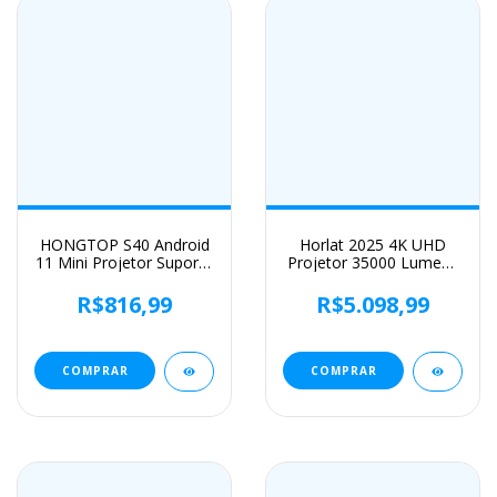
HONGTOP S40 Android
Horlat 2025 4K UHD
11 Mini Projetor Suporte
Projetor 35000 Lumens
4K 1080P 2.4G/5GWIFI
Android WiFi 6 BT5.2
BT5.0 Projetor
64G Native1080P Full
R$816,99
R$5.098,99
1280*720P Projetor
HD Projetor de filmes
Portátil de Cinema em
de home theater para
Casa
Netflix
COMPRAR
COMPRAR