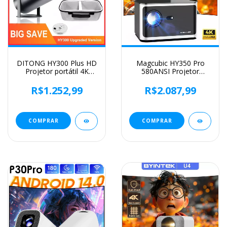
DITONG HY300 Plus HD
Magcubic HY350 Pro
Projetor portátil 4K
580ANSI Projetor
projetor Android LED
Android 11 4K 1080P
Vídeo Home Theater
Wifi6 Controle de Voz
R$1.252,99
R$2.087,99
Cinema Telefone mini
Allwinner H713 Foco
Projetor Filme HY300
Eletrônico BT 5.0 Home
pro
Cinema
COMPRAR
COMPRAR