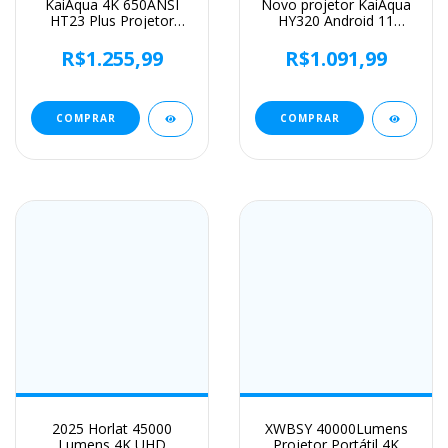
KaiAqua 4K 650ANSI
Novo projetor KaiAqua
HT23 Plus Projetor
HY320 Android 11
Portátil Nativo 1080P
390ANSI HD 4K nativo
Foco Automático
1080P Dual Wifi6 BT5.0
R$1.255,99
R$1.091,99
Correção Keystone
Nível de cinema
BT5.2Android11WIFI6
Projetor portátil HY300
360 ° Cinema em casa
atualizado
COMPRAR
COMPRAR
2025 Horlat 45000
XWBSY 40000Lumens
Lumens 4K UHD
Projetor Portátil 4K