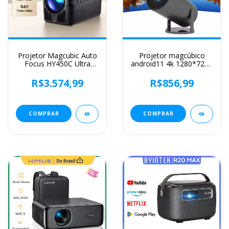
Projetor Magcubic Auto
Projetor magcúbico
Focus HY450C Ultra
android11 4k 1280*720p
Short Throw com
hy300 pro duplo wifi
deslocamento
290ansi 180 flexível
R$3.574,99
R$856,99
automático 1080P 8K
bt5.0 cinema projetor
HD 900 ANSI WiFi6
portátil ao ar livre
BT5.4 Allwinner H716
Voz
COMPRAR
COMPRAR