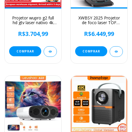
Projetor wupro g2 full
XWBSY 2025 Projetor
hd gtv laser nativo 4k
de foco laser TOF
hdr10 1920p wifi6 para
45000Lumens Moive
home theater dolby
Projetor de luz diurna
R$3.704,99
R$6.449,99
áudio visão projetores
portátil 4K Android 12.0
inteligentes portáteis
Projetor LED
WIFI6/20MS
COMPRAR
COMPRAR