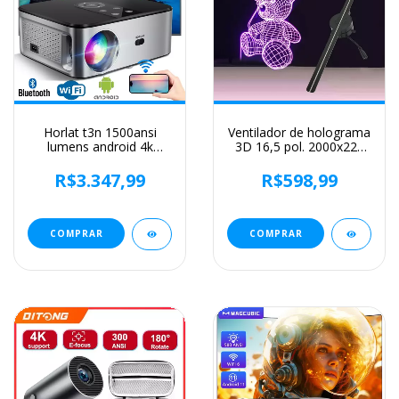
Horlat t3n 1500ansi
Ventilador de holograma
lumens android 4k
3D 16,5 pol. 2000x224
projetor led full hd
WiFi Projetor 3D com
1080p vídeo 8k home
224 contas de luz LED
R$3.347,99
R$598,99
theater auto keystone
para publicidade em
5g wifi projetor portátil
lojas de negócios 100-
240V
COMPRAR
COMPRAR