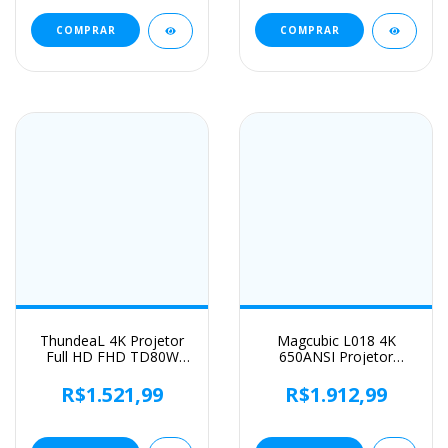
allwinner h716 voz
COMPRAR
COMPRAR
ThundeaL 4K Projetor
Magcubic L018 4K
Full HD FHD TD80W
650ANSI Projetor
Android WiFi 3D Home
Portátil Nativo 1080P
Theater TD80 Projetor
Foco Automático
R$1.521,99
R$1.912,99
de feixe portátil Reunião
Correção Keystone
de vídeo Filme PK
Android 11 BT5.2 WIFI6
HY320 HY320W HY300
360 ° Cinema em casa