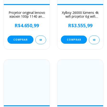
Projetor original lenovo
Xylbsy 26000 lúmens 4k
xiaoxin 100p 1140 ansi
wifi projetor 6g wifi
foco automático wifi6
autofocus projetor
smart home theater 360
android tv home theater
R$4.650,99
R$3.555,99
ptz suporte 4k hd
luz do dia hdr projetores
projetor portátil
de vídeo 8k
decodificação
COMPRAR
COMPRAR