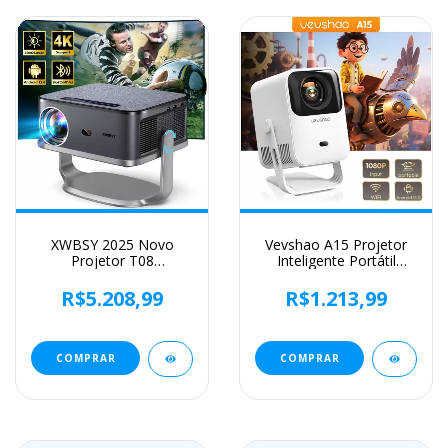
XWBSY 2025 Novo
Vevshao A15 Projetor
Projetor T08
Inteligente Portátil
35000Lumens Moive
Android 13 Projetor
Projetor de Luz Diurna
Dual WiFi Auto
R$5.208,99
R$1.213,99
Android 12.0 Projetor
Keystone Focus Pocket
Inteligente 8K
Beamer Home Reunião
Decodificação Projetor
Video Cinema
AutoFocus
COMPRAR
COMPRAR