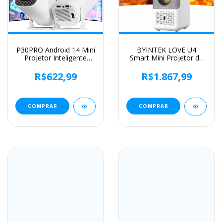
P30PRO Android 14 Mini
BYINTEK LOVE U4
Projetor Inteligente
Smart Mini Projetor de
WiFi6 BT 5.0 Suporta 4K
Home Theater 4K
1280*720P Suporta
1080P Vídeo Android
R$622,99
R$1.867,99
Espelhamento de Tela
WIFI para Cinema de
Projetor de Home
Smartphone
Theater
COMPRAR
COMPRAR