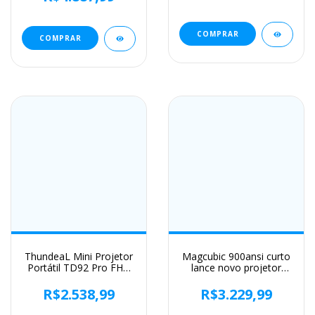
Filmes Ao Ar Livre Noite
externo
Projetores de Home
Theater
COMPRAR
COMPRAR
ThundeaL Mini Projetor
Magcubic 900ansi curto
Portátil TD92 Pro FHD
lance novo projetor
1080P Full HD Feixe 4K
hy450 ultra com
Vídeo WiFi Projetor
deslocamento
R$2.538,99
R$3.229,99
Android TD92Pro Filme
automático 1080p 8k
3D Home Theater
foco elétrico wifi6 bt5.4