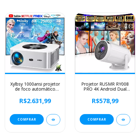
livre
Xylbsy 1000ansi projetor
Projetor RUSMR RY008
de foco automático
PRO 4K Android Dual
bluetooth5.2 android
Wifi6 290ANSI Allwinner
projetor 4k 8k
H713 BT5.0 1080P
R$2.631,99
R$578,99
decodificação vídeo
1280*720P Projetor de
áudio home theater
cinema em casa ao ar
projetor portátil
livre
COMPRAR
COMPRAR