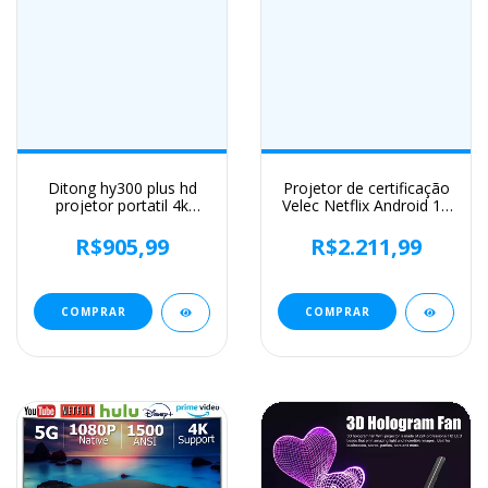
Ditong hy300 plus hd
Projetor de certificação
projetor portatil 4k
Velec Netflix Android 13
1280x720p android wifi
4K nativo 1080P
led vídeo cinema em
650ANSI com foco
R$905,99
R$2.211,99
casa telefone mini jogos
automático Wifi6 BT5.2
projetor filme
360 ° Projetor
doméstico para exterior
COMPRAR
COMPRAR