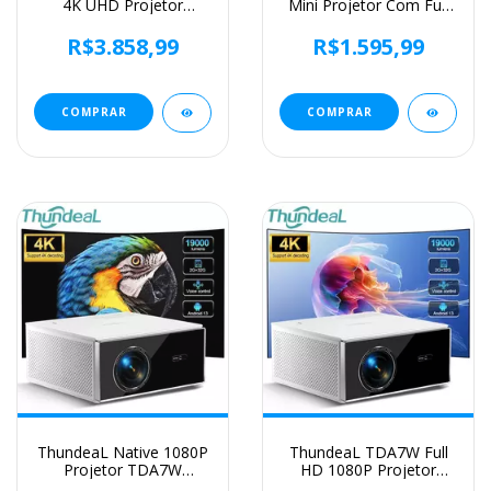
4K UHD Projetor
Mini Projetor Com Full
Android 12 WiFi 6 BT5.2
HD 1080P 420ANSI
64G Native1080P Full
Android 11 Auto Focus
R$3.858,99
R$1.595,99
HD Projetor de filmes
Keystone para Projetor
de home theater para
de Suporte de Teatro
Netflix
Ao Ar Livre
COMPRAR
COMPRAR
ThundeaL Native 1080P
ThundeaL TDA7W Full
Projetor TDA7W
HD 1080P Projetor
Android WiFi 2 + 32G 4K
Android 13 WiFi6 2G