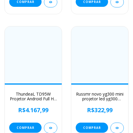
HY300W Projetor
COMPRAR
COMPRAR
ThundeaL TD95W
Russmr novo yg300 mini
Projetor Android Full HD
projetor led yg300
1080P WiFi 2K 4K Home
versão atualizada 1000
Cinema Portátil Smart
lúmen 320x240p hdmi-
R$4.167,99
R$322,99
TV Vídeo Reunião de
compatível usb áudio
filmes Projetor TD95
casa media player
LED
COMPRAR
COMPRAR