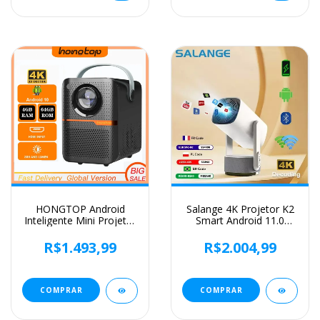
HONGTOP Android
Salange 4K Projetor K2
Inteligente Mini Projetor
Smart Android 11.0
300ANSI Lumen
Bateria embutida Alto-
Projetor Portátil 4K com
falante Bluetooth WIFI
R$1.493,99
R$2.004,99
WIFI Bluetooth 1080P
Foco automático
Home Movie Theater
Correção Keystone
Beamer
Estilo livre para
Samsung iPhone
COMPRAR
COMPRAR
Android Celular Viagem
Projetor de filmes ao ar