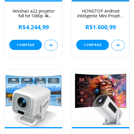
Vevshao a22 projetor
HONGTOP Android
full hd 1080p 4k
Inteligente Mini Projetor
1000ansi android wifi
300ANSI Lumen
foco automático 10w *
Projetor Portátil 4K com
R$4.244,99
R$1.600,99
2 projetor de home
WIFI Bluetooth 1080P
theater para vídeo de
Home Movie Theater
reunião de escritório
Beamer
COMPRAR