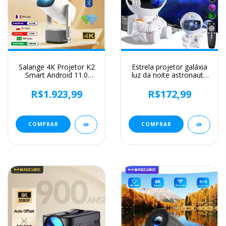
Salange 4K Projetor K2
Estrela projetor galáxia
Smart Android 11.0
luz da noite astronauta
Bateria embutida Alto-
espaço projetor
falante Bluetooth WIFI
estrelado nebulosa teto
R$1.923,99
R$172,99
Foco automático
lâmpada led para o
Correção Keystone
quarto casa decorativa
Estilo livre para
crianças presente
Samsung iPhone
COMPRAR
COMPRAR
Android Celular Viagem
Projetor de filmes ao ar
livre