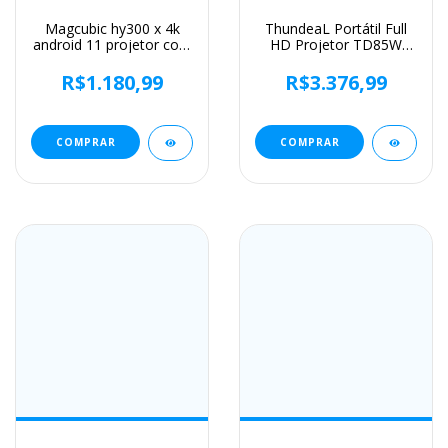
Magcubic hy300 x 4k
ThundeaL Portátil Full
android 11 projetor com
HD Projetor TD85W
foco elétrico 300ansi
TD85SE Beam Projetor
wifi6 bt5.0 projetor
Android WiFi Home
R$1.180,99
R$3.376,99
portátil som de alta
Theater Mini Projetor
fidelidade casa ao ar
TD85 2K 4K Filme de
livre
Vídeo
COMPRAR
COMPRAR