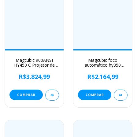
Magcubic 900ANSI
Magcubic foco
HY450 C Projetor de
automático hy350
foco automático 8K
android 11 4k hd
1080P Ultra Short
1920*1080p wifi6
R$3.824,99
R$2.164,99
Throw Allwinner H716
580ansi allwinner h713
BT5.4 Auto Offset
32g controle de voz
Home Theater Voz
bt5.0 projetor de cinema
em casa
COMPRAR
COMPRAR