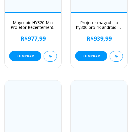
Magcubic HY320 Mini
Projetor magcúbico
Projetor Recentemente
hy300 pro 4k android 11
Nativo 720P Android 11
duplo wifi6 290ansi
4K 300ANSI Wifi6 BT5.0
allwinner h713 bt5.0
R$977,99
R$939,99
Cinema Ao Ar Livre
1080p 1280*720p home
Portátil 180 ° Projetor
cinema projetor ao ar
giratório
livre
COMPRAR
COMPRAR