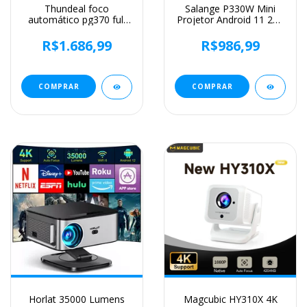
Thundeal foco
Salange P330W Mini
automático pg370 full
Projetor Android 11 280
hd 4k projetor para
ANSI 4K 8K 1080P Wifi6
filme wifi android
BT5.0 Projetor portátil
R$1.686,99
R$986,99
projetor smart tv home
de cinema em casa
theater mini projetor de
Android/IOS Video
vídeo portátil
Theater
COMPRAR
COMPRAR
Horlat 35000 Lumens
Magcubic HY310X 4K