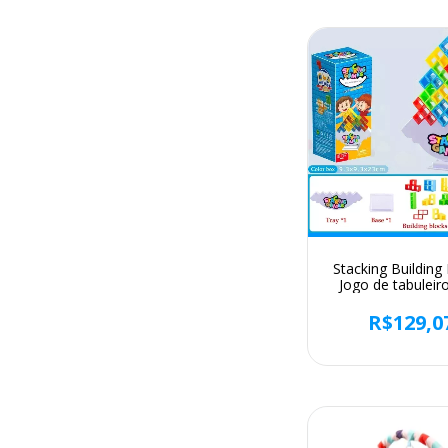
Stacking Building
Jogo de tabuleir
crianças e adultos
Tower, Fun Bal
R$129,0
Team, Dorm, Fa
Game, Night and 
64pcs