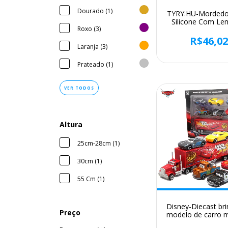
Dourado (1)
TYRY.HU-Mordedo
Silicone Com Le
Roxo (3)
Madeira Para B
Brinquedos De De
R$46,0
Ajuda Com Gom
Laranja (3)
Dentição, 1
Prateado (1)
VER TODOS
Altura
25cm-28cm (1)
30cm (1)
55 Cm (1)
Disney-Diecast br
Preço
modelo de carro m
para meninos, carr