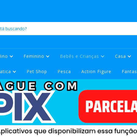
lino
Feminino
Bebês e Crianças
Casa
atica
Pet Shop
Pesca
Action Figure
Fantas