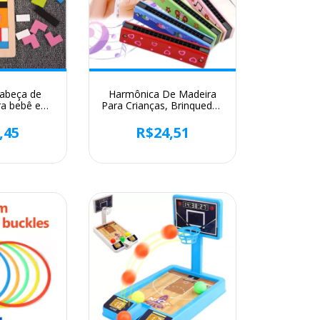
cabeça de
Harmônica De Madeira
ra bebê e
Para Crianças, Brinquedos
 cor quebra-
De Instrumentos
ica jogo,
Musicais, Ajudas De
,45
R$24,51
drado, natal
Ensino De Música,
ntes
Quebra-cabeça, Educação
Infantil, Iniciantes Do
Jardim De Infância, TMZ