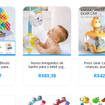
 Blocks
Novos brinquedos de
Press Gear C
o para
banho para o bebê jogo
crianças, pux
, Tetra
de água nuvens modelo
inercial, anim
ance,
torneira chuveiro spray de
7
R$83,38
R$42
mily
água brinquedo para
Partie,
crianças esguichando
sprinkler banheiro crianças
presente