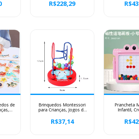
 rainha
Infantil Playmat, Educação
Mobiles, Carr
0
R$228,29
R$43
 Mack
precoce Ginásio, Crawling
Berço Brinque
nte de
Game Pad Toy, 16 Estilos
Pram Dolls,
de 7pc
recém-n
edos de
Brinquedos Montessori
Prancheta 
nças,
para Crianças, Jogos de
Infantil, C
s, Vida
Desenvolvimento, Puzzle
Dinossauro,
n Fish
para Crianças, Brinquedo
Criativos, 
3
R$37,14
R$42
o pai-
Educativo, Menino,
Padrão, Edu
ducativo
Menina, Bebê, 1, 2 anos,
Montessori, 
3 anos
Brinq