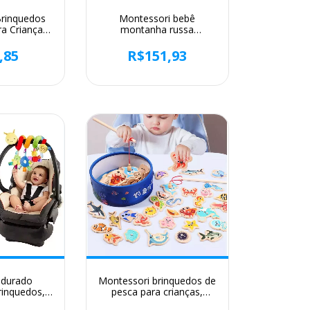
Brinquedos
Montessori bebê
a Crianças,
montanha russa
atch Worms
brinquedos labirinto de
 Crianças,
contas de madeira,
,85
R$151,93
ticos para
quebra-cabeça
volvimento
educacional para
oard
aprendizagem precoce
infantil, brinquedo de
matemática para criança,
2024
ndurado
Montessori brinquedos de
rinquedos,
pesca para crianças,
arro, Macio
Desenhos animados, Vida