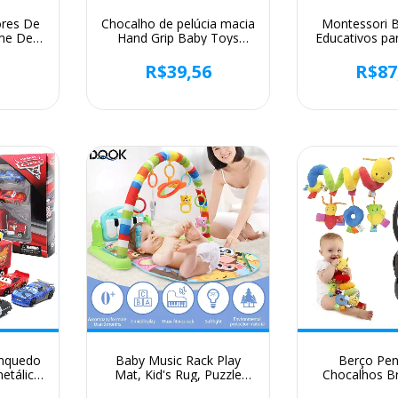
res De
Chocalho de pelúcia macia
Montessori 
me De
Hand Grip Baby Toys
Educativos par
ebês,
Shaker Crinkle Squeaky
Pica-pau, C
ntição,
Sensorial Acessórios de
Toy, Criança,
2
R$39,56
R$87
as De
viagem para criança,
Jogos Magné
Pc
Presentes
Babi, Desen
Busy B
inquedo
Baby Music Rack Play
Berço Pe
etálico
Mat, Kid's Rug, Puzzle
Chocalhos B
o Pixar
Tapete, Teclado Piano,
Assento de c