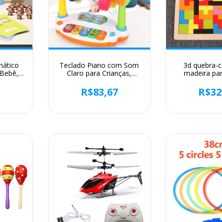
mático
Teclado Piano com Som
3d quebra-
 Bebê,
Claro para Crianças,
madeira pa
cacos,
Música Giratória,
criança, rússia
os,
Brinquedo Educacional Da
cabeça, lóg
3
R$83,67
R$32
mber
Música, Presentes do
brinquedo qua
al de
bebê
prese