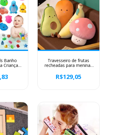
ls Banho
Travesseiro de frutas
a Crianças,
recheadas para meninas
e Borracha
brinquedo de pelúcia
eze Sound,
banana macia cogumelo
,83
R$129,05
inquedos De
dos desenhos animados,
atação,
cenoura e abacate
raçados, 10
presente para meninas
Set