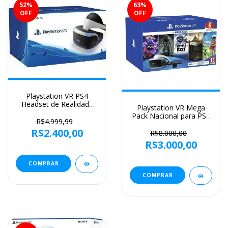
52
%
63
%
OFF
OFF
Playstation VR PS4
Headset de Realidade
Playstation VR Mega
Virtual - Sony
Pack Nacional para PS4
R$4.999,99
+ 5 Jogos
R$2.400,00
R$8.000,00
R$3.000,00