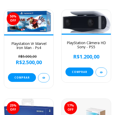
50
%
OFF
PlayStation Câmera HD
Playstation Vr Marvel
Sony - PS5
Iron Man - Ps4
R$1.200,00
R$5.000,00
R$2.500,00
25
%
17
%
OFF
OFF