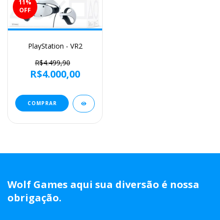
11
%
OFF
PlayStation - VR2
R$4.499,90
R$4.000,00
Wolf Games aqui sua diversão é nossa
obrigação.