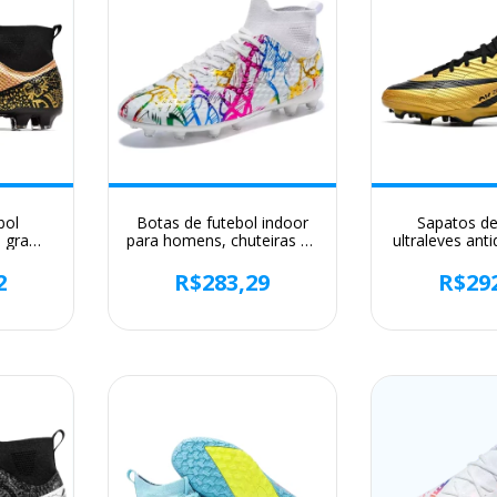
bol
Botas de futebol indoor
Sapatos de
, grama
para homens, chuteiras de
ultraleves ant
 futsal,
futebol de futsal, tênis
interiores pa
ivre,
antiderrapante, sapatos
grampos prof
2
R$283,29
R$29
 futebol
infantis, novos e originais
treinamento
ginal,
tênis origina
futeb