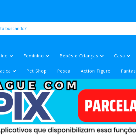
lino
Feminino
Bebês e Crianças
Casa
atica
Pet Shop
Pesca
Action Figure
Fantas