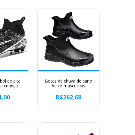
bol de alta
Botas de chuva de cano
a crianças
baixo masculinas
nozelo alto
coreanas, botas aquáticas
utebol de
de cozinha, sapatos de
4,00
R$262,68
 de futebol
borracha para pesca,
dade fg/tf
moda casual, verão