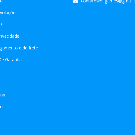
co
contatowolfgames@gmail
voluções
s
privacidade
gamento e de frete
De Garantia
rar
co