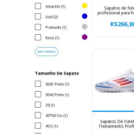
Amarelo (1)
Sapatos de fut
profissional para 
Azul (2)
botas de futebol
meninos, torno
R$266,8
antiderrapante, tê
Prateado (1)
FG, calçados espo
confortáveis, un
Roxo (1)
novos
VER TODOS
Tamanho De Sapato
0041 Preto (1)
0042 Preto (1)
39 (1)
40*60 Cm (1)
Sapatos De Fute
Treinamento Profi
40.5 (1)
Para Homens, Chu