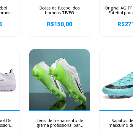
ebol
Botas de futebol dos
Original AG TF
homens,
homens TF/FG
Futebol par
 para
Profissional Kid's Anti-Slip
Sapatos de
zelo,
Treinamento Futebol
Infantil, Bota
8
R$150,00
R$27
nis TF,
Chuteiras Childs Calçado
Juvenil, 
rtivos
Esportivo de alta
Confortável, 
issex,
qualidade New Arrival
bol De
Tênis de treinamento de
Sapatos de
ssional
grama profissional para
masculino de
teiras
homens, grampos
sapatos de gr