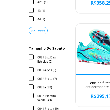
Interiores, Bot
R$358,2
42.5 (1)
Campo Rápido, 
Profissional, A
43 (1)
Qualidade, N
44 (1)
VER TODOS
Tamanho Do Sapato
0031 Luz Das
Estrelas (2)
0032-6pcs (5)
0034 Preto (7)
Tênis de fute
antiderrapante 
0035a (38)
profissional masc
grampos macios, t
R$295,1
0036 Exército
treinamento de g
Verde (43)
esportes ao ar 
0041 Preto (49)