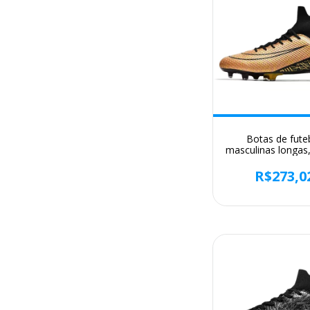
Botas de fute
masculinas longas
artificial, tênis de
esportes ao ar l
R$273,0
crianças, tênis de
para meninos, ori
sociedade