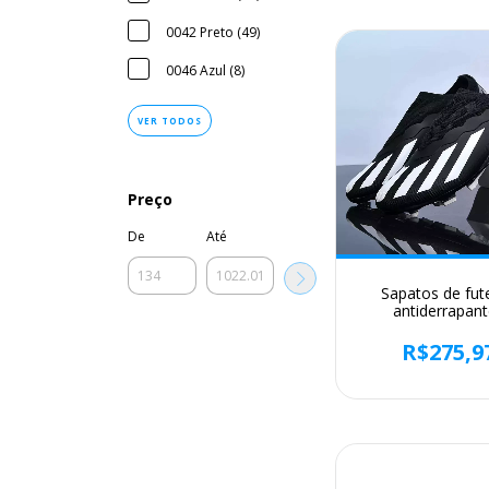
0042 Preto (49)
0046 Azul (8)
VER TODOS
Preço
De
Até
Sapatos de fut
antiderrapan
masculinos, chut
esportivas ao ar 
R$275,9
botas de fute
ultraleves, sapa
treinamento, matc
menino, grama, u
novo