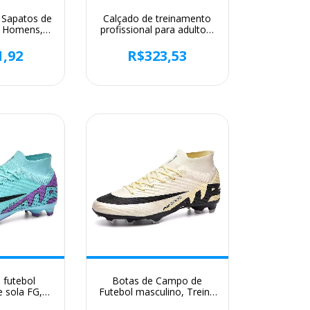
 Sapatos de
Calçado de treinamento
a Homens,
profissional para adultos,
 Futebol
tênis antiderrapante de
s de Futebol
competição, calçado leve
1,92
R$323,53
Grampo
para jovens, TF e AG,
Treinamento
tamanho grande, novo
 futebol
Botas de Campo de
 sola FG,
Futebol masculino, Treino
amado ao ar
Grama, Futsal, Sapatos de