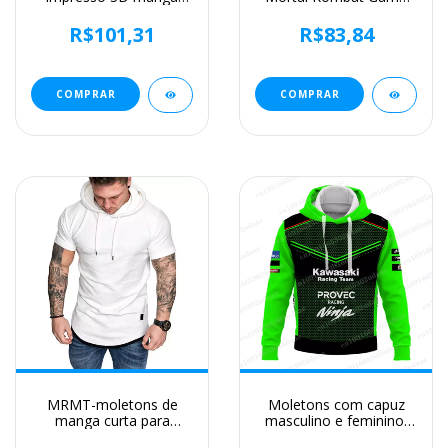
longa moletom com
Hoodies, Streetwear 3D
capuz, rua adolescente
Print, Moletons
R$101,31
R$83,84
casual roupas plus size,
extragrandes, Pullovers
corpo inteiro
infantis, Roupas de
treino, Moda
COMPRAR
COMPRAR
MRMT-moletons de
Moletons com capuz
manga curta para
masculino e feminino,
homens, moletom
Forças de Corrida