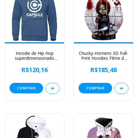
Hoodie de Hip Hop
Chucky-Homens 3D Full-
superdimensionado
Print Hoodies Filme de
masculino, roupas
Terror, moletom
esportivas soltas,
Hoodie, Traje Cosplay,
R$120,16
R$185,48
moletom com gola O,
Streetwear, Unisex,
streetwear Harajuku,
Nova Moda, 2024
pulôveres masculinos,
moda
COMPRAR
COMPRAR