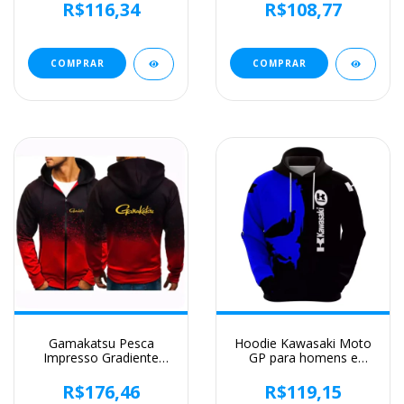
masculino com capuz
Kawasaki, Esportes
R$116,34
R$108,77
casual, moletons
Radicais, Nova Edição,
monocromáticos,
2024
novidade nova, 2022,
2024
COMPRAR
COMPRAR
Gamakatsu Pesca
Hoodie Kawasaki Moto
Impresso Gradiente
GP para homens e
Camisola para Homens,
mulheres, pulôver
Harajuku Zipper Hoodie,
esportivo infantil, lazer
R$176,46
R$119,15
Vestuário de Moda
de rua, impressão 3D,