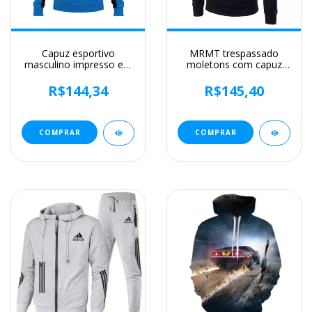
Capuz esportivo
MRMT trespassado
masculino impresso em
moletons com capuz
3D, com zíper, top
masculino, pulôver
grande, casual, moda,
masculino, com capuz
R$144,34
R$145,40
moda de corrida, rua,
fino, novo em marca,
2024
2022
COMPRAR
COMPRAR