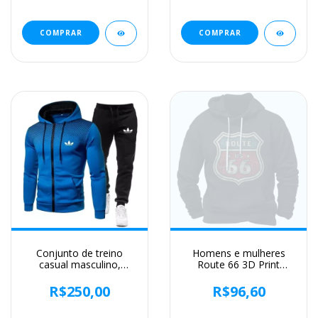
Bonito, Top Sportswear
primavera e outono
COMPRAR
COMPRAR
Conjunto de treino
Homens e mulheres
casual masculino,
Route 66 3D Print
jaqueta coreana, terno
Hoodies, moletons
esportivo, calça plus, 2
vintage, fatos de treino,
R$250,00
R$96,60
peças de roupa
roupas masculinas,
esportiva, outono,
moda