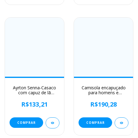
Ayrton Senna-Casaco
Camisola encapuçado
com capuz de lã
para homens e
extragrande masculino,
mulheres, camisola
moletom de algodão
encapuçado com bolso
R$133,21
R$190,28
luxuoso, marca quente
do cordão, estilo do hip
hop
COMPRAR
COMPRAR