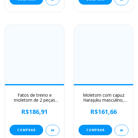
Fatos de treino e
Moletom com capuz
moletom de 2 peças
Harajuku masculino,
masculinos, moletom
pulôver designer,
com capuz com zíper,
streetwear casual na
R$186,91
R$161,66
calça casual fitness,
moda, luxo, alta
roupas esportivas para
qualidade, vintage, Y2k
jogging, estampa
inverno, 2022
COMPRAR
COMPRAR