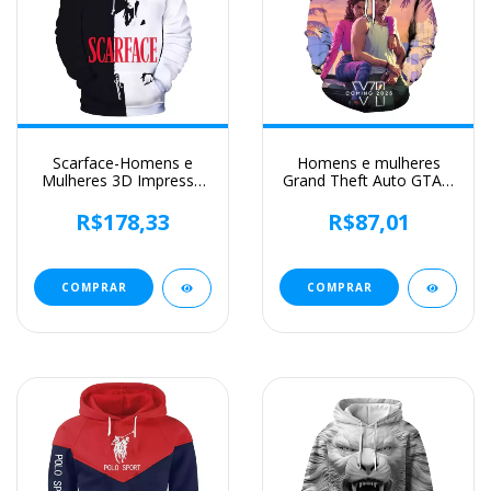
Scarface-Homens e
Homens e mulheres
Mulheres 3D Impresso
Grand Theft Auto GTA 6
Hoodies Filme,
3D Print Hoodie de
Moletom Moda,
grandes dimensões,
R$178,33
R$87,01
Harajuku Streetwear,
crianças Pullovers,
Hoodie de grandes
roupas de treino,
dimensões, Pullover,
moletons, jogo, novo
Tony Montana, Novo
COMPRAR
COMPRAR