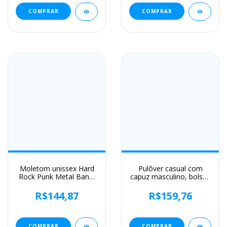
inverno, 2022
COMPRAR
COMPRAR
Moletom unissex Hard
Pulôver casual com
Rock Punk Metal Band,
capuz masculino, bolsos
moletom Judas Priest
sólidos, carga, esportes
Painkiller, masculino e
ao ar livre, tops de
R$144,87
R$159,76
feminino, manga
viagem, quebra-vento
comprida, Hot
preto, meia zip, outono,
Compress, moda
primavera
COMPRAR
COMPRAR