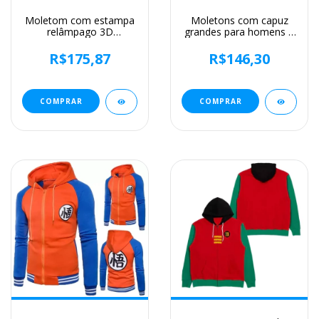
Moletom com estampa
Moletons com capuz
relâmpago 3D
grandes para homens e
masculino, tendência de
mulheres, pulôver
rua, pulôver grande
impresso 3D de filmes
R$175,87
R$146,30
Harajuku, moletons
de terror, moletons
casuais, blusa
legais, personalidade
engraçada, moda
casual, nova chegada
outono e inverno
COMPRAR
COMPRAR