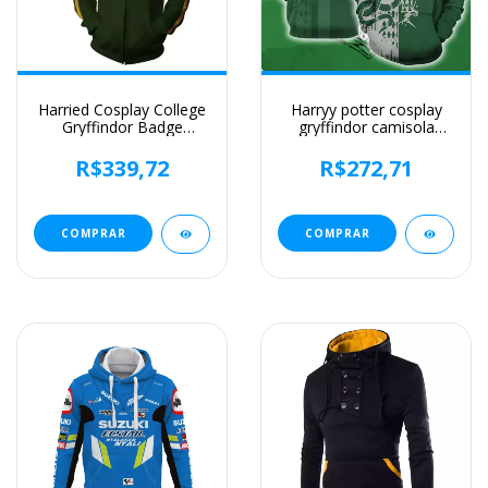
Harried Cosplay College
Harryy potter cosplay
Gryffindor Badge
gryffindor camisola
moletom, Camisola
outono inverno
com capuz com zíper,
moletom com capuz
R$339,72
R$272,71
Sonserina Hufflepuff
slytherin hufflepuff
Ravenclaw Top, Novo
ravenclaw novidade
anime traje
COMPRAR
COMPRAR