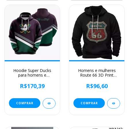
Hoodie Super Ducks
Homens e mulheres
para homens e
Route 66 3D Print
mulheres, impressão
Hoodies, moletons
3D, lazer de rua, novo,
vintage, fatos de treino,
R$170,39
R$96,60
primavera e outono,
roupas masculinas,
2023
moda
COMPRAR
COMPRAR