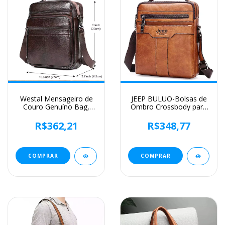
Westal Mensageiro de
JEEP BULUO-Bolsas de
Couro Genuíno Bag,
Ombro Crossbody para
Laptop sacos para
Homens, Bolsa De
documentos, saco de
Couro Dividido, Bolsa
R$362,21
R$348,77
negócios, Bolsas de
De Mensageiro De
ombro masculinas, 13 ",
Negócios, Bolsa De Alta
6173
Qualidade, Moda
Quente
COMPRAR
COMPRAR