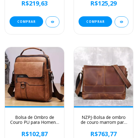
mensageiro para home
Bolsa mensageiro Bolsa
R$219,63
R$125,29
lateral grande, bolsa
crossbody, marca de
luxo, moda, IPAD
COMPRAR
COMPRAR
Bolsa de Ombro de
NZPJ-Bolsa de ombro
Couro PU para Homens,
de couro marrom para
Bolsas Crossbody,
homens, bolsa
Business Flap, Mala
mensageiro de couro,
R$102,87
R$763,77
Mensageiro Sólida
camada superior retro,