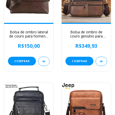
Bolsa de ombro lateral
Bolsa de ombro de
de couro para homens,
couro genuíno para
bolsa de luxo, Business
homens Bolsa preta de
Messenger Crossbody
couro, saco do
R$150,00
R$349,93
Bag, bolsa masculina ao
mensageiro do
ar livre
escritório do negócio,
saco crossbody
masculino
COMPRAR
COMPRAR