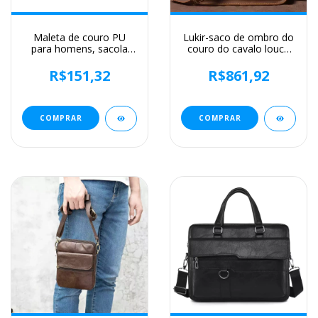
Maleta de couro PU
Lukir-saco de ombro do
para homens, sacola
couro do cavalo louco
nova, bolsa de
do vintage para
computador retro,
homens, saco de ombro
R$151,32
R$861,92
designer lateral, bolsa
simples e ocasional para
crossbody mensageiro,
o ipad 12.9 inch
bolsa de ombro portátil
COMPRAR
COMPRAR