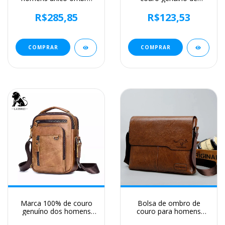
bolsa de couro retro
Westal, sacos de ombro
maleta crossbody sacos
masculinos, presente
R$285,85
R$123,53
do mensageiro para
casual, venda quente
homens saco de luxo
COMPRAR
COMPRAR
Marca 100% de couro
Bolsa de ombro de
genuíno dos homens
couro para homens
sacos ombro saco do
Bolsa de negócios