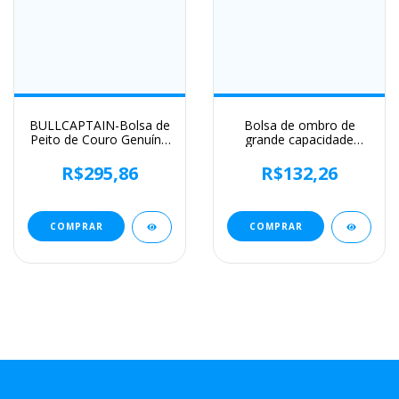
BULLCAPTAIN-Bolsa de
Bolsa de ombro de
Peito de Couro Genuíno
grande capacidade
Masculina, Bolsa
bolsa de mensageiro
Multifuncional
masculina de couro
R$295,86
R$132,26
Crossbody, Anti-Roubo,
business commuter
Bolsa Retro para
bolsa impermeável
Telefone Móvel, Casual,
resistente ao desgaste
7,9";;VERDADEIRO;;"Coffee
pode ser armazenada
COMPRAR
COMPRAR