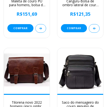
Maleta de couro PU
Canguru-Bolsa de
para homens, bolsa de
ombro lateral de couro
ombro, bolsa
para homens, bolsa
mensageiro, crossbody,
crossbody, mensageiro
R$151,69
R$121,35
designer lateral,
de negócios, bolsa
negócios, pendulares,
masculina, presente do
laptop, executivo,
marido, marca de luxo
negócios, sacola,
COMPRAR
COMPRAR
Boston
Tilorena novo 2022
Saco do mensageiro do
homens único ombro
couro genuíno de