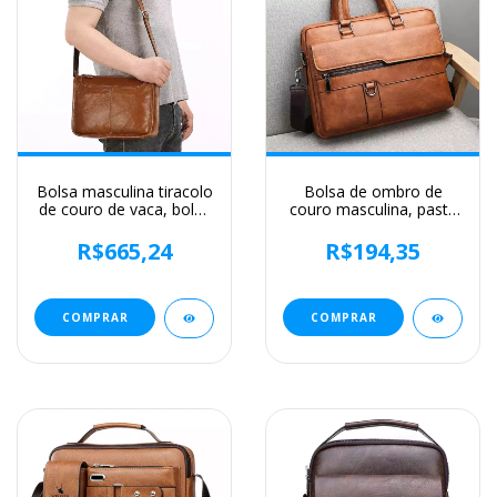
Bolsa masculina tiracolo
Bolsa de ombro de
de couro de vaca, bolsa
couro masculina, pasta
de ombro casual
para laptop,
masculina, pequena e
mensageiro, carteira de
R$665,24
R$194,35
simples, nova
negócios, marca de
luxo, pasta para
documento A4
COMPRAR
COMPRAR