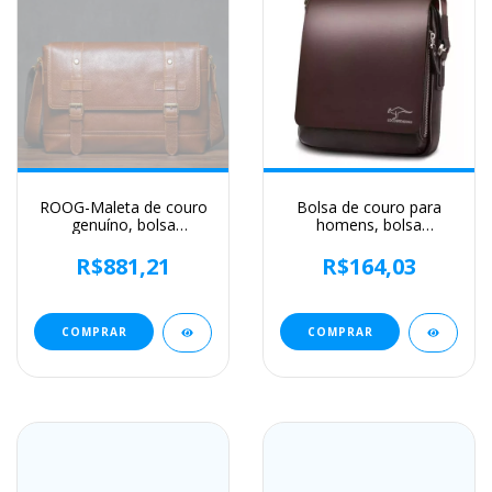
ROOG-Maleta de couro
Bolsa de couro para
genuíno, bolsa
homens, bolsa
mensageiro de luxo
mensageiro vintage,
masculina, estilingue de
bolsa crossbody casual,
R$881,21
R$164,03
ombro vintage, tiracolo
bolsa de negócios,
para iPad 12.9 ", alta
marca de luxo, clássica,
qualidade
nova, promoção
COMPRAR
COMPRAR