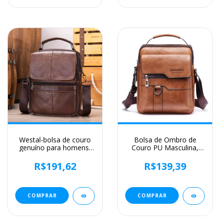
Westal-bolsa de couro
Bolsa de Ombro de
genuíno para homens,
Couro PU Masculina,
bolsa crossbody, bolsa
Bolsas Crossbody,
mensageiro
Business Flap,
R$191,62
R$139,39
Mensageiro Sólido
Masculino, Bolsa de
Viagem, iPad, 9.7 ",
iPad, Brand
COMPRAR
COMPRAR