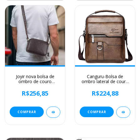
Joyir nova bolsa de
Canguru-Bolsa de
ombro de couro
ombro lateral de couro
genuíno masculino
para homens, bolsa
grande capacidade
crossbody, mensageiro
R$256,85
R$224,88
horizontal vintage lichia
de negócios, bolsa
padrão ombro único
masculina, presente do
saco inclinado para
marido, marca de luxo
homem
COMPRAR
COMPRAR