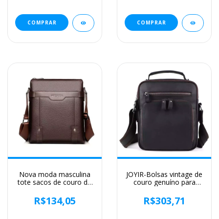
Masculina, Bolsa de
cavalo louco artesanal,
Viagem para iPad, 9.7 ",
arquivo A4, novo
Brand
COMPRAR
COMPRAR
Nova moda masculina
JOYIR-Bolsas vintage de
tote sacos de couro do
couro genuíno para
plutônio famosa marca
homens, bolsa de
homens mensageiro
ombro pequena, bolsas
R$134,05
R$303,71
saco com embreagem
casuais do escritório,
masculino cruz corpo
bolsa tiracolo, nova