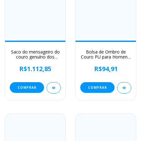
Saco do mensageiro do
Bolsa de Ombro de
couro genuíno dos
Couro PU para Homens,
homens do vintage do
Bolsas Crossbody,
couro do cavalo louco
Business Flap, Mala
R$1.112,85
R$94,91
bolsa de ombro dos
Mensageiro Sólida
homens crossbody saco
Masculina, Bolsa de
sling lazer ocasional
Viagem para iPad, 9.7 ",
marrom
Brand
COMPRAR