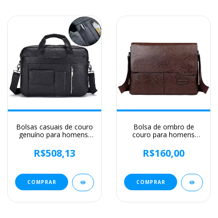
Bolsas casuais de couro
Bolsa de ombro de
genuíno para homens,
couro para homens
sacos para laptop,
Bolsa de negócios
sacos masculinos de
Bolsa mensageiro Bolsa
R$508,13
R$160,00
viagem de negócios,
lateral grande, bolsa
bolsa de ombro
crossbody, marca de
masculina
luxo, moda, IPAD
COMPRAR
COMPRAR