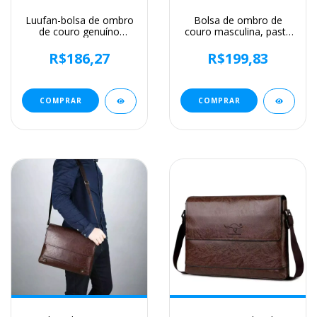
Luufan-bolsa de ombro
Bolsa de ombro de
de couro genuíno
couro masculina, pasta
masculina, pequenos
para laptop,
sacos mensageiro, mini
mensageiro, carteira de
R$186,27
R$199,83
bolsa tiracolo de viagem
negócios, marca de
masculina, nova moda,
luxo, pasta para
2020
documento A4
COMPRAR
COMPRAR