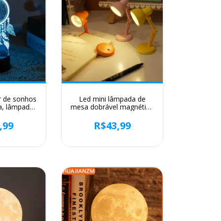
r de sonhos
Led mini lâmpada de
a, lâmpada
mesa dobrável magnética
ica 3d com
luz da noite quarto estudo
biente que
leitura livro lâmpadas com
,99
R$43,99
res para o
clipe proteção para os
to
olhos luzes cabeceira