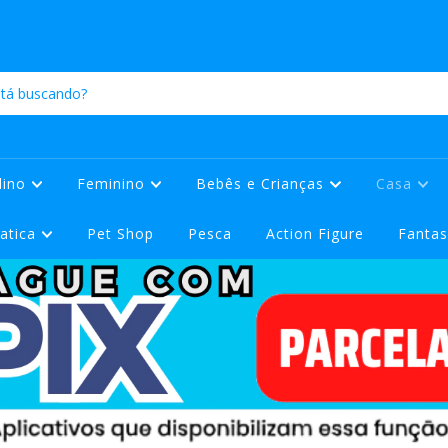
lino
Feminino
Bebês e Crianças
Casa
atica
Pet Shop
Pesca
Action Figure
Fantas