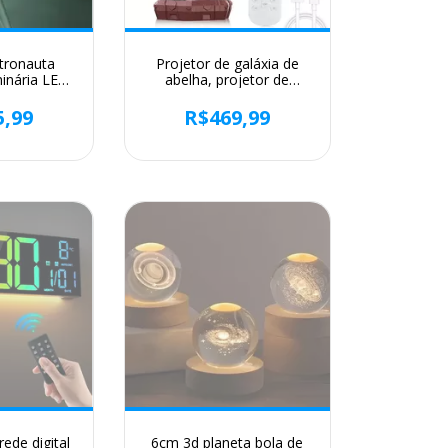
stronauta
Projetor de galáxia de
minária LED
abelha, projetor de
Estelares
estrela, luz noturna de
galáxia, lâmpada LED de
5,99
R$469,99
teto de nebulosa
estrelada com
temporizador e controle
remoto, decoração de
quarto infantil
ede digital
6cm 3d planeta bola de