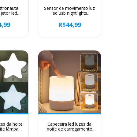
stronauta
Sensor de movimento luz
ojetor led
led usb nightlights
sfera luz
lâmpada recarregável para
rora lua
o quarto escada corredor
4,99
R$44,99
etooth alto-
guarda-roupa iluminação
essórios
zes da noite
Cabeceira led luzes da
oite lâmpada
noite de carregamento
o para casa
regulável desktop