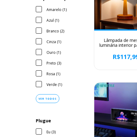
Amarelo (1)
Azul (1)
Branco (2)
Lâmpada de mes
Cinza (1)
luminária interior p
estar quarto cab
Ouro (1)
noite decoração 
R$117,9
retro estilo japon
Preto (3)
mesa
Rosa (1)
Verde (1)
VER TODOS
Plugue
Eu (3)