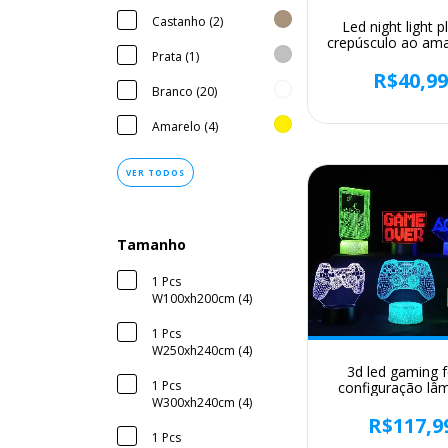
Castanho (2)
Led night light p
crepúsculo ao am
Prata (1)
sensor intelig
automático dim na
R$40,9
noite lâmpada 
Branco (20)
banheiro corredor
escada quar
Amarelo (4)
VER TODOS
Tamanho
1 Pcs
W100xh200cm (4)
1 Pcs
W250xh240cm (4)
3d led gaming f
1 Pcs
configuração lâ
sala de jogos de
W300xh240cm (4)
usb alimentado l
R$117,9
noite candeeiro
1 Pcs