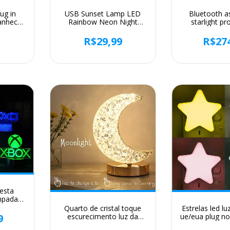
lug in
USB Sunset Lamp LED
Bluetooth a
anhecer
Rainbow Neon Night
starlight pr
ente
Light, Projetor, Parede de
quarto atmo
 parede
fotografia, Iluminação
noturna au
9
R$29,99
R$27
para
atmosférica para quarto,
astronauta blu
 cozinha
Decoração do quarto,
falante ac
to
Nightlights
esta
mpada
coração
Quarto de cristal toque
Estrelas led lu
uz da
9
escurecimento luz da
ue/eua plug n
 mesa
noite meninas quarto
luz decoraçã