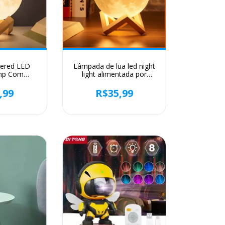
wered LED
Lâmpada de lua led night
mp Com
light alimentada por
rry Night
bateria com suporte
oração do
lâmpada estrelada para
,99
R$35,99
 Gift, 8cm
decoração do quarto
luzes da noite crianças
presente lua lâmpada