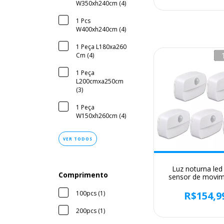
para decoração do
W350xh240cm (4)
luzes natal
1 Pcs
W400xh240cm (4)
1 Peça L180xa260
Cm (4)
1 Peça
L200cmxa250cm
(3)
1 Peça
W150xh260cm (4)
VER TODOS
Luz noturna le
Comprimento
sensor de movim
lâmpada noturna 
para cabeceira, b
R$154,9
100pcs (1)
para quarto, arm
escadas, ilumi
200pcs (1)