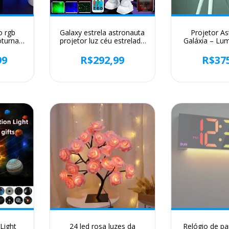
o rgb
Galaxy estrela astronauta
Projetor A
oturna
projetor luz céu estrelado
Galáxia – Lu
ontrole
porjetores lâmpada
com Efeitos 
ela de
decoração quarto
99
R$292,99
R$37
diy para
nebulosa led night light
rto de
criança adulto presente
s
 Light
24 led rosa luzes da
Relógio de par