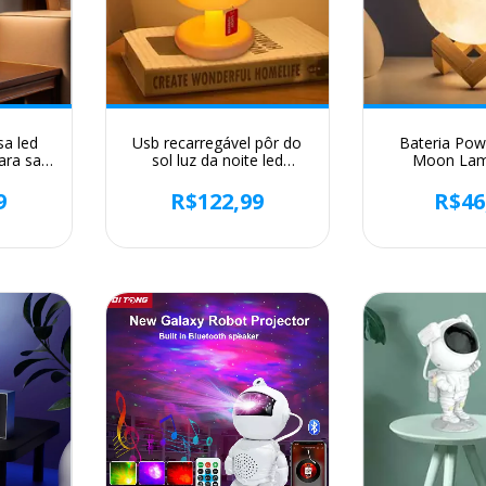
a led
Usb recarregável pôr do
Bateria Po
ara sala
sol luz da noite led
Moon La
eceira
candeeiro de mesa mini
Suporte, Sta
desktop
mesa cabeceira quarto
Light, Dec
9
R$122,99
R$46
ês luzes
bar decoração atmosfera
quarto, Kids
luz humor minimalista