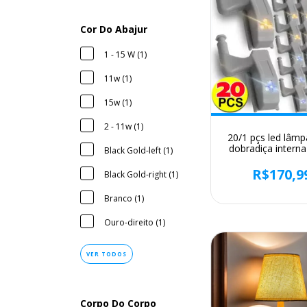
Cor Do Abajur
1 - 15 W (1)
11w (1)
15w (1)
2 - 11w (1)
20/1 pçs led lâm
dobradiça interna
Black Gold-left (1)
luz do armário un
sensor luz para a
R$170,9
Black Gold-right (1)
cozinha quarto a
noite lâmpa
Branco (1)
Ouro-direito (1)
VER TODOS
Corpo Do Corpo