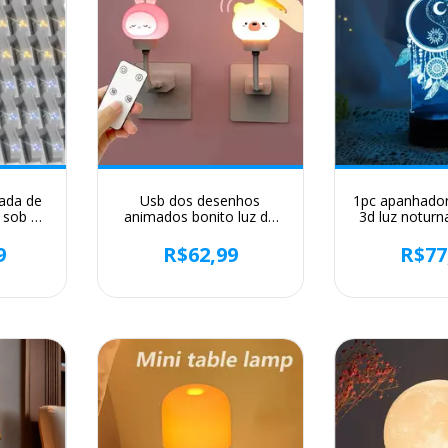
pada de
Usb dos desenhos
1pc apanhado
 sob a
animados bonito luz da
3d luz noturn
iversal
noite com controle
de ilusão ópt
rmário
remoto bebês quarto
toque, luz am
9
R$62,99
R$77
rmário
decorativo luz de
muda de 7 co
da
alimentação cabeceira
quar
lâmpada cabeceira
presentes natal para
crianças