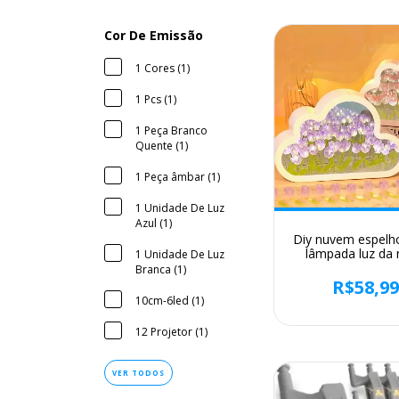
Cor De Emissão
1 Cores (1)
1 Pcs (1)
1 Peça Branco
Quente (1)
1 Peça âmbar (1)
1 Unidade De Luz
Azul (1)
Diy nuvem espelho
lâmpada luz da 
1 Unidade De Luz
menina quar
Branca (1)
ornamentos mold
R$58,9
vidro artesanal ca
10cm-6led (1)
luz sono presentes
12 Projetor (1)
VER TODOS