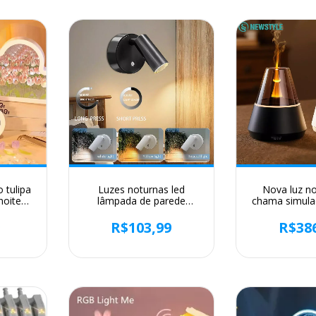
anivers
 tulipa
Luzes noturnas led
Nova luz n
noite
lâmpada de parede
chama simula
to
interior recarregável usb
com umidific
ura de
lâmpada noturna 3 cores
ultrassônico 
9
R$103,99
R$38
beceira
luz parede interruptor
chama difuso
 natal ?
toque decoração do
de óleo esse
quarto arandelas parede
cas