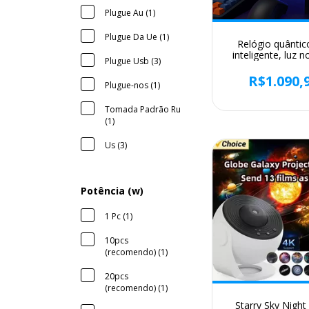
Plugue Au (1)
Plugue Da Ue (1)
Relógio quântic
inteligente, luz n
Plugue Usb (3)
ips, bluetooth, c
por aplicativo, t
R$1.090,
Plugue-nos (1)
exibição de jogos 
decoração de qua
sala de jogo
Tomada Padrão Ru
(1)
Us (3)
Potência (w)
1 Pc (1)
10pcs
(recomendo) (1)
20pcs
(recomendo) (1)
Starry Sky Night