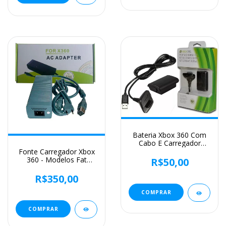
Bateria Xbox 360 Com
Cabo E Carregador
Preto
Fonte Carregador Xbox
360 - Modelos Fat
R$50,00
Arcade Zephyr Falcon
Jasper
R$350,00