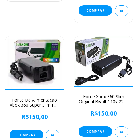
Fonte Xbox 360 Slim
Fonte De Alimentação
Original Bivolt 110v 220v
Xbox 360 Super Slim Feir
135w
Fr-301c Bivolt 110v 220v
R$150,00
- Bivolt
R$150,00