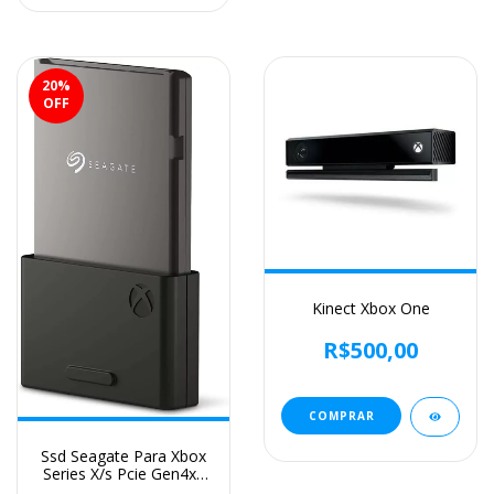
20
%
OFF
Kinect Xbox One
R$500,00
Ssd Seagate Para Xbox
Series X/s Pcie Gen4x2
Nvme 1tb Cor Preto