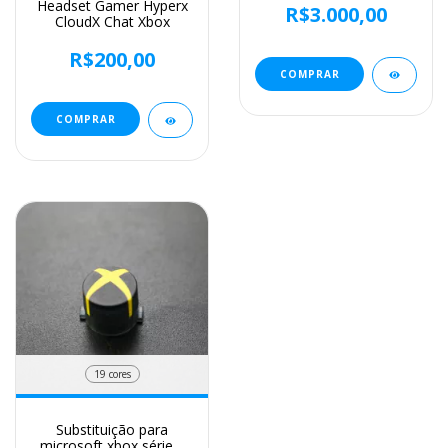
Headset Gamer Hyperx
R$3.000,00
CloudX Chat Xbox
R$200,00
COMPRAR
19 cores
Substituição para
microsoft xbox série x