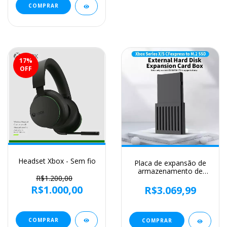
17
%
OFF
Headset Xbox - Sem fio
Placa de expansão de
armazenamento de
R$1.200,00
disco rígido para Xbox
Series XS 512G 1T
R$1.000,00
R$3.069,99
COMPRAR