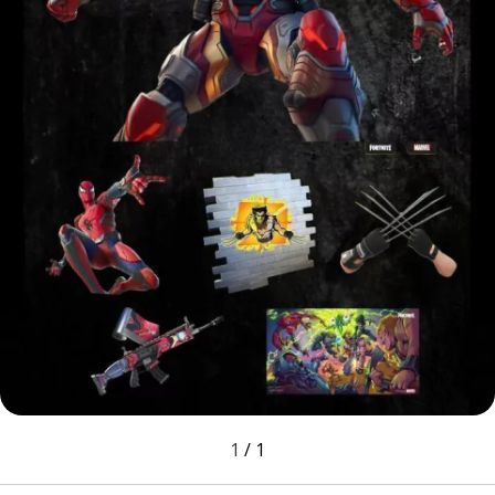
1
/
1