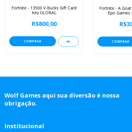
Fortnite - 13500 V-Bucks Gift Card
Fortnite - A Goat
Key GLOBAL
Epic Games
R$800,00
R$30
Wolf Games aqui sua diversão é nossa
obrigação.
Institucional