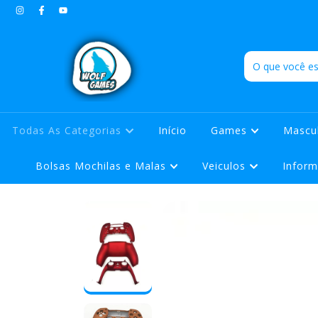
Todas As Categorias
Início
Games
Mascu
Bolsas Mochilas e Malas
Veiculos
Inform