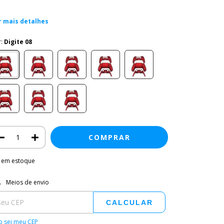
r mais detalhes
r:
Digite 08
em estoque
regas para o CEP:
ALTERAR CEP
Meios de envio
CALCULAR
 sei meu CEP