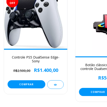
OFF
Controle PS5 DualSense Edge-
Sony
Botão clássi
controle Dualsen
R$1.400,00
R$2.500,00
Faceplate Cl
R$5