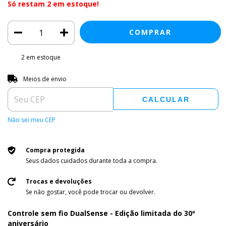
Só restam
2
em estoque!
2
em estoque
Entregas para o CEP:
ALTERAR CEP
Meios de envio
CALCULAR
Não sei meu CEP
Compra protegida
Seus dados cuidados durante toda a compra.
Trocas e devoluções
Se não gostar, você pode trocar ou devolver.
Controle sem fio DualSense - Edição limitada do 30º
aniversário