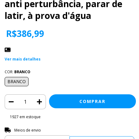
anti perturbância, parar de
latir, à prova d'água
R$386,99
Ver mais detalhes
COR:
BRANCO
BRANCO
1927
em estoque
Entregas para o CEP:
ALTERAR CEP
Meios de envio