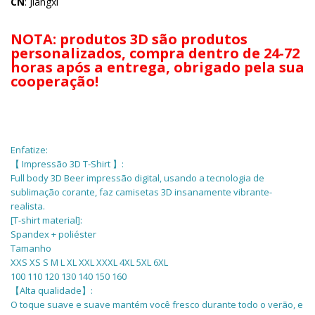
CN
: Jiangxi
NOTA: produtos 3D são produtos
personalizados, compra dentro de 24-72
horas após a entrega, obrigado pela sua
cooperação!
Enfatize:
【 Impressão 3D T-Shirt 】:
Full body 3D Beer impressão digital, usando a tecnologia de
sublimação corante, faz camisetas 3D insanamente vibrante-
realista.
[T-shirt material]:
Spandex + poliéster
Tamanho
XXS XS S M L XL XXL XXXL 4XL 5XL 6XL
100 110 120 130 140 150 160
【Alta qualidade】:
O toque suave e suave mantém você fresco durante todo o verão, e