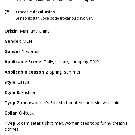
Trocas e devoluções
Se não gostar, você pode trocar ou devolver.
Origin
: Mainland China
Gender
: MEN
Gender 1
: women
Applicable Scene
: Daily, leisure, shopping,TRIP
Applicable Season 2
: Spring, summer
Style
: Casual
Style 8
: Fashion
Tyep 7
: men/women's 3d t shirt printed short sleeve t-shirt
Collar
: O-Neck
Tyep 5
: camisetas t shirt men/women tees tops funny creative
clothes