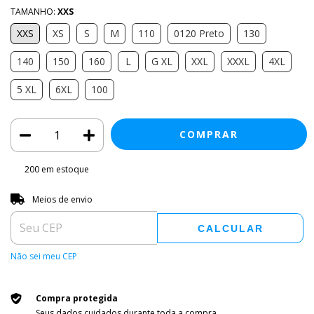
TAMANHO:
XXS
XXS
XS
S
M
110
0120 Preto
130
140
150
160
L
G XL
XXL
XXXL
4XL
5 XL
6XL
100
200
em estoque
Entregas para o CEP:
ALTERAR CEP
Meios de envio
CALCULAR
Não sei meu CEP
Compra protegida
Seus dados cuidados durante toda a compra.