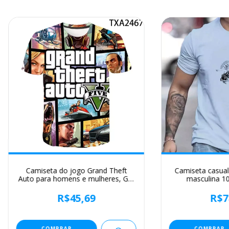
Camiseta do jogo Grand Theft
Camiseta casual
Auto para homens e mulheres, Gta
masculina 1
4, 3D Print, O-Neck, T-shirt de
estampada co
manga curta, roupas grandes,
montanha, gola
R$45,69
R$7
moda casual, homem
solta,
COMPRAR
COMPRAR