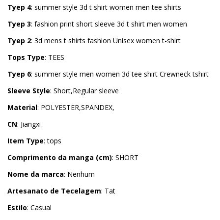
Tyep 4
: summer style 3d t shirt women men tee shirts
Tyep 3
: fashion print short sleeve 3d t shirt men women
Tyep 2
: 3d mens t shirts fashion Unisex women t-shirt
Tops Type
: TEES
Tyep 6
: summer style men women 3d tee shirt Crewneck tshirt
Sleeve Style
: Short,Regular sleeve
Material
: POLYESTER,SPANDEX,
CN
: Jiangxi
Item Type
: tops
Comprimento da manga (cm)
: SHORT
Nome da marca
: Nenhum
Artesanato de Tecelagem
: Tat
Estilo
: Casual