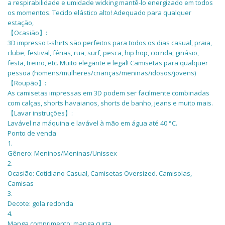
a respirabilidade e umidade wicking mantê-lo energizado em todos
os momentos. Tecido elástico alto! Adequado para qualquer
estação,
【Ocasião】:
3D impresso t-shirts são perfeitos para todos os dias casual, praia,
clube, festival, férias, rua, surf, pesca, hip hop, corrida, ginásio,
festa, treino, etc. Muito elegante e legal! Camisetas para qualquer
pessoa (homens/mulheres/crianças/meninas/idosos/jovens)
【Roupão】:
As camisetas impressas em 3D podem ser facilmente combinadas
com calças, shorts havaianos, shorts de banho, jeans e muito mais.
【Lavar instruções】:
Lavável na máquina e lavável à mão em água até 40 °C.
Ponto de venda
1.
Gênero: Meninos/Meninas/Unissex
2.
Ocasião: Cotidiano Casual, Camisetas Oversized. Camisolas,
Camisas
3.
Decote: gola redonda
4.
Manga comprimento: manga curta