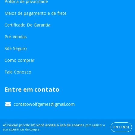
Política de privacidade
Meios de pagamento e de frete
Certificado De Garantia
Pré-Vendas
Site Seguro
Como comprar
Fale Conosco
Entre em contato
contatowolfgames@gmail.com
Permaneça conectado
Ao navegar por este site
você aceita o uso de cookies
para agilizar a
ENTENDI
sua experiência de compra.