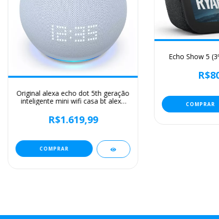
Echo Show 5 (3ª
R$80
Original alexa echo dot 5th geração
inteligente mini wifi casa bt alexa
alto-falante chifre com controle de
som assistente de voz e relógio
R$1.619,99
COMPRAR