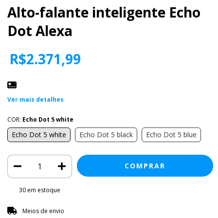
Alto-falante inteligente Echo
Dot Alexa
R$2.371,99
Ver mais detalhes
COR:
Echo Dot 5 white
Echo Dot 5 white
Echo Dot 5 black
Echo Dot 5 blue
30
em estoque
Entregas para o CEP:
ALTERAR CEP
Meios de envio