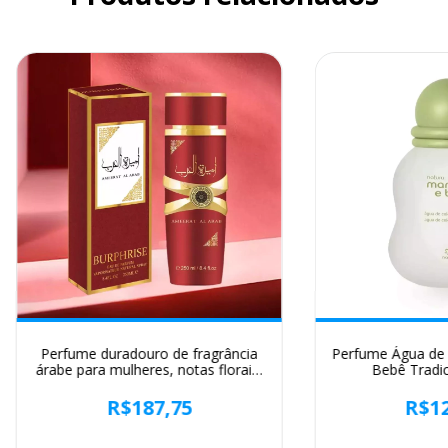
Perfume duradouro de fragrância
Perfume Água de
árabe para mulheres, notas florais,
Bebê Tradic
bergamota, jasmim, almíscar EDP,
Eau de Parfum Spray, 8.4FL.OZ,
R$187,75
R$12
250ml