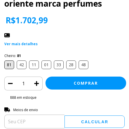
oriente marca perfumes
R$1.702,99
Ver mais detalhes
Cheiro:
81
81
42
11
01
33
28
48
888
em estoque
Entregas para o CEP:
ALTERAR CEP
Meios de envio
CALCULAR